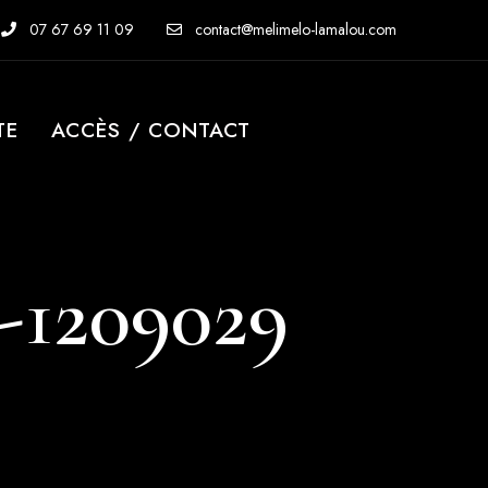
07 67 69 11 09
contact@melimelo-lamalou.com
TE
ACCÈS / CONTACT
-1209029