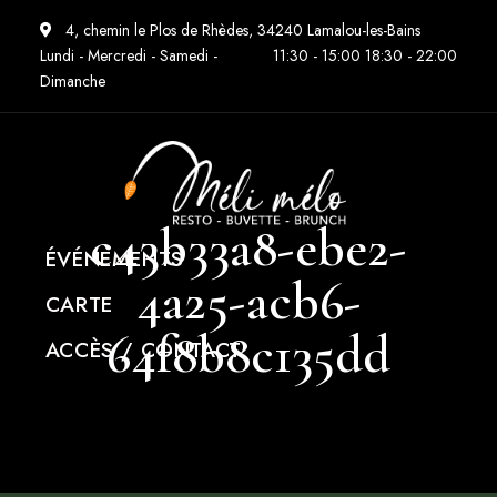
4, chemin le Plos de Rhèdes, 34240 Lamalou-les-Bains
Lundi - Mercredi - Samedi -
11:30 - 15:00 18:30 - 22:00
Dimanche
c43b33a8-ebe2-
ÉVÉNEMENTS
4a25-acb6-
CARTE
64f8b8c135dd
ACCÈS / CONTACT