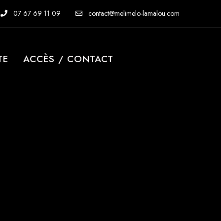
07 67 69 11 09
contact@melimelo-lamalou.com
TE
ACCÈS / CONTACT